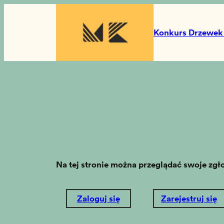
Przejdź
do
Konkurs Drzewe
treści
Na tej stronie można przeglądać swoje zgł
Zaloguj się
Zarejestruj się