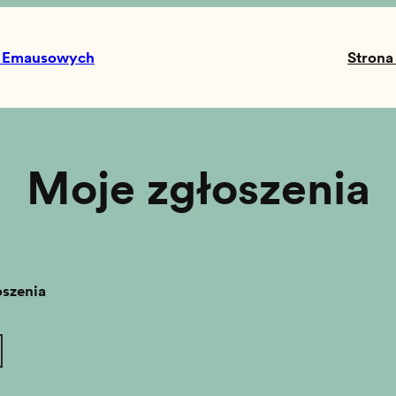
k Emausowych
Strona
Moje zgłoszenia
oszenia