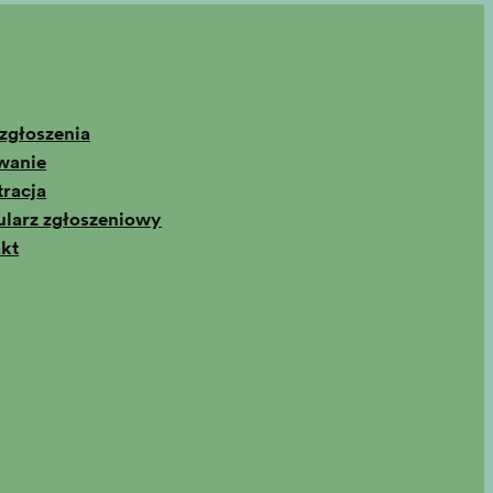
zgłoszenia
wanie
tracja
larz zgłoszeniowy
kt