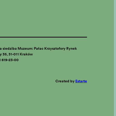
 siedziba Muzeum: Pałac Krzysztofory Rynek
 35, 31-011 Kraków
2) 619-23-00
Create
d
by
Estarte